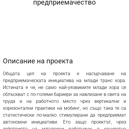
предприемачество
Описание на проекта
Общата цел на проекта е насърчаване на
предприемаческата инициатива на млади транс хора.
Истината е че, не само най-уязвимите млади хора се
сблъскват с по-големи бариери за навлизане в света на
труда и на работното място чрез вертикални и
хоризонтални практики на мобинг, но също така те са
статистически по-малко стимулирани да предприемат
автономни инициативи. Ето защо проектът, чрез
действията на младежки работници, е конкретно