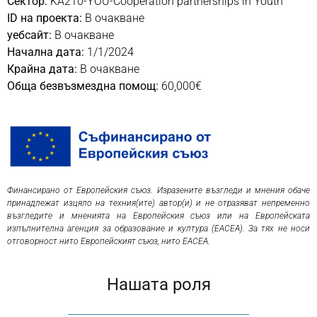
Сектор:
KA210-YOU-Cooperation partnerships in Youth
ID на проекта:
В очакване
уебсайт:
В очакване
Начална дата:
1/1/2024
Крайна дата:
В очакване
Обща безвъзмездна помощ:
60,000€
Финансирано от Европейския съюз. Изразените възгледи и мнения обаче
принадлежат изцяло на техния(ите) автор(и) и не отразяват непременно
възгледите и мненията на Европейския съюз или на Европейската
изпълнителна агенция за образование и култура (EACEA). За тях не носи
отговорност нито Европейският съюз, нито EACEA.
Нашата роля