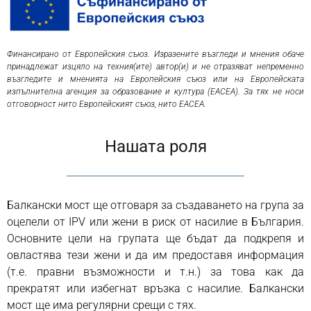
Финансирано от Европейския съюз. Изразените възгледи и мнения обаче
принадлежат изцяло на техния(ите) автор(и) и не отразяват непременно
възгледите и мненията на Европейския съюз или на Европейската
изпълнителна агенция за образование и култура (EACEA). За тях не носи
отговорност нито Европейският съюз, нито EACEA.
Нашата роля
Балкански мост ще отговаря за създаването на група за
оцелели от IPV или жени в риск от насилие в България.
Основните цели на групата ще бъдат да подкрепя и
овластява тези жени и да им предоставя информация
(т.е. правни възможности и т.н.) за това как да
прекратят или избегнат връзка с насилие. Балкански
мост ще има регулярни срещи с тях.