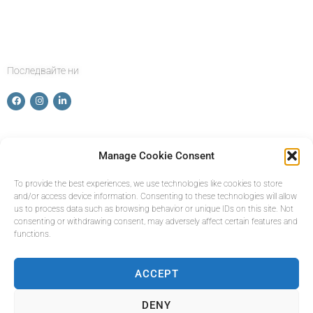
Последвайте ни
Manage Cookie Consent
намери ни
To provide the best experiences, we use technologies like cookies to store
and/or access device information. Consenting to these technologies will allow
info@balkanbridge.eu
us to process data such as browsing behavior or unique IDs on this site. Not
consenting or withdrawing consent, may adversely affect certain features and
functions.
ACCEPT
Copyright © 2024 BALKAN BRIDGE. All Rights Reserved.
DENY