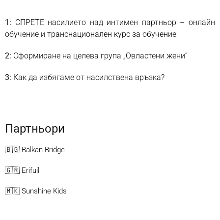
1:
СПРЕТЕ насилието над интимен партньор – онлайн
обучение и транснационален курс за обучение
2:
Сформиране на целева група „Овластени жени“
3:
Как да избягаме от насилствена връзка?
Партньори
🇧🇬 Balkan Bridge
🇬🇷 Erifuil
🇲🇰 Sunshine Kids