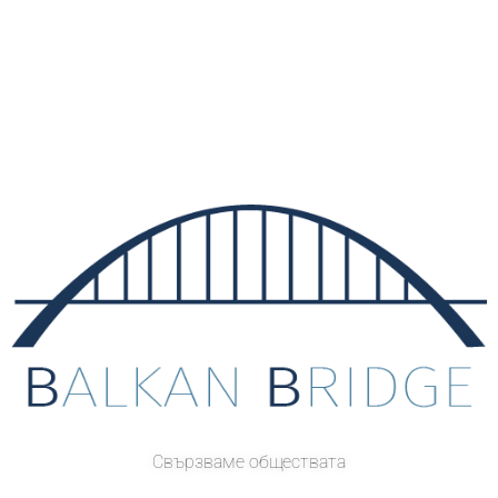
Свързваме обществата