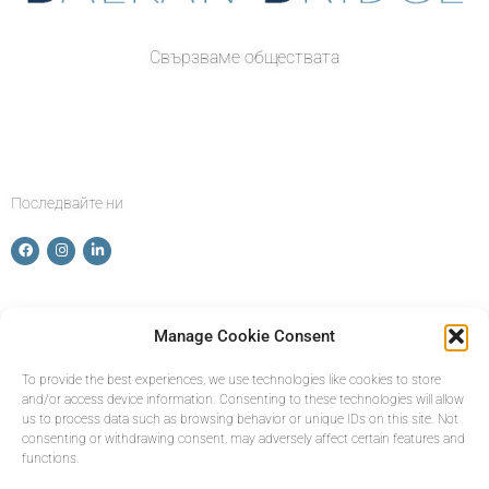
Свързваме обществата
Последвайте ни
Manage Cookie Consent
намери ни
To provide the best experiences, we use technologies like cookies to store
and/or access device information. Consenting to these technologies will allow
info@balkanbridge.eu
us to process data such as browsing behavior or unique IDs on this site. Not
consenting or withdrawing consent, may adversely affect certain features and
functions.